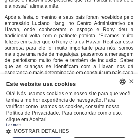
e a nossa”, afirma a mãe.
Após a festa, o menino e seus pais foram recebidos pelo
empresário Luciano Hang, no Centro Administrativo da
Havan, onde conheceram o espaço e Rony deu a
tradicional volta com o patinete patriota. “Ficamos muito
felizes em saber que o Rony é fã da Havan. Realizar essa
surpresa para ele foi muito importante para nós, somos
mais que uma rede de megalojas, passamos a mensagem
de patriotismo muito forte e também de inclusão. Saber
que as crianças se identificam com a Havan nos dá
esperança e mais determinação em construir um país cada
×
vez melhor. Como diz a mensagem que estampa as
Este website usa cookies
nossas camisetas: “O Brasil que queremos só depende de
nós”, conclui Luciano Hang.
Olá! Nós usamos cookies em nosso site para que você
PORTUGUESE
tenha a melhor experiência de navegação. Para
verificar como usamos os cookies, consulte nossa
ENGLISH
Política de Privacidade. Para concordar com o uso,
clique em Aceitar!
Ler mais
MZ
POWERED BY
MOSTRAR DETALHES