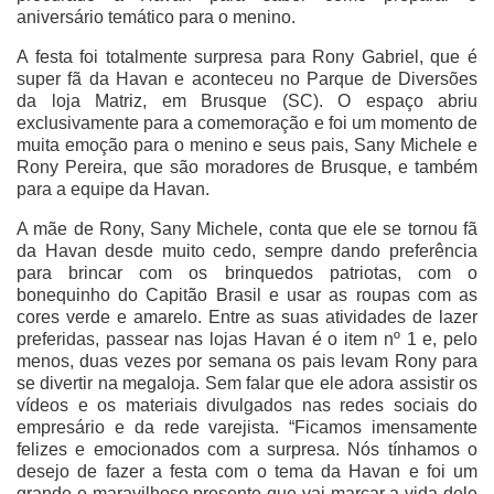
aniversário temático para o menino.
A festa foi totalmente surpresa para Rony Gabriel, que é
super fã da Havan e aconteceu no Parque de Diversões
da loja Matriz, em Brusque (SC). O espaço abriu
exclusivamente para a comemoração e foi um momento de
muita emoção para o menino e seus pais, Sany Michele e
Rony Pereira, que são moradores de Brusque, e também
para a equipe da Havan.
A mãe de Rony, Sany Michele, conta que ele se tornou fã
da Havan desde muito cedo, sempre dando preferência
para brincar com os brinquedos patriotas, com o
bonequinho do Capitão Brasil e usar as roupas com as
cores verde e amarelo. Entre as suas atividades de lazer
preferidas, passear nas lojas Havan é o item nº 1 e, pelo
menos, duas vezes por semana os pais levam Rony para
se divertir na megaloja. Sem falar que ele adora assistir os
vídeos e os materiais divulgados nas redes sociais do
empresário e da rede varejista. “Ficamos imensamente
felizes e emocionados com a surpresa. Nós tínhamos o
desejo de fazer a festa com o tema da Havan e foi um
grande e maravilhoso presente que vai marcar a vida dele