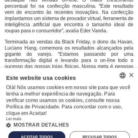
percentual foi na confecção masculina. “Este resultado
vem de encontro às recentes inovações. Na confecção
implantamos um sistema de provador virtual, ferramenta de
inteligência artificial que encontra o tamanho ideal de
roupas para o consumidor”, avalia Eder Varela.
Terminada as vendas da Black Friday, o dono da Havan,
Luciano Hang, comemora os resultados alcançados pela
gigante do varejo. “Estamos passando por uma
transformação digital e levando para o on-line todo o
sucesso das nossas lojas físicas. Nossa meta é pessoas
×
encantando pessoas e tecnologia encantando a todos. Em
Este website usa cookies
2021 vamos focar em experiência digital e crescer em
ritmo acelerado”, destaca.
Olá! Nós usamos cookies em nosso site para que você
PORTUGUESE
tenha a melhor experiência de navegação. Para
verificar como usamos os cookies, consulte nossa
ENGLISH
Política de Privacidade. Para concordar com o uso,
clique em Aceitar!
Ler mais
MZ
POWERED BY
MOSTRAR DETALHES
© 2020 - TODOS DIREITOS RESERVADOS -
TERMOS E CONDIÇÕES
-
POLÍTICA
ACEITAR TODOS
RECUSAR TODOS