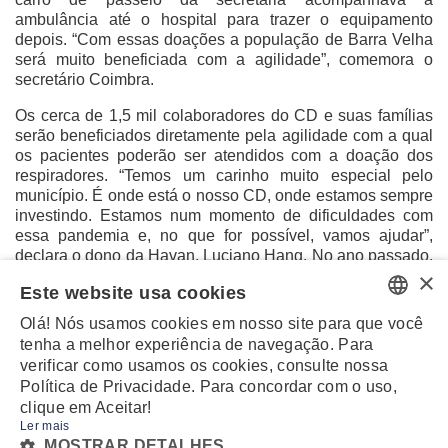
ambulância até o hospital para trazer o equipamento
depois. “Com essas doações a população de Barra Velha
será muito beneficiada com a agilidade”, comemora o
secretário Coimbra.
Os cerca de 1,5 mil colaboradores do CD e suas famílias
serão beneficiados diretamente pela agilidade com a qual
os pacientes poderão ser atendidos com a doação dos
respiradores. “Temos um carinho muito especial pelo
município. É onde está o nosso CD, onde estamos sempre
investindo. Estamos num momento de dificuldades com
essa pandemia e, no que for possível, vamos ajudar”,
declara o dono da Havan, Luciano Hang. No ano passado,
×
foram investidos aproximadamente R$ 400 milhões na
Este website usa cookies
abertura de 12 novas lojas e ampliação e automação do
CD, de onde são abastecidas as 155 lojas.
Olá! Nós usamos cookies em nosso site para que você
PORTUGUESE
tenha a melhor experiência de navegação. Para
verificar como usamos os cookies, consulte nossa
ENGLISH
Política de Privacidade. Para concordar com o uso,
clique em Aceitar!
Ler mais
MZ
POWERED BY
MOSTRAR DETALHES