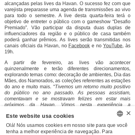
alcançadas pelas lives da Havan. O sucesso fez com que
varejista preparasse uma agenda de transmissões ao vivo
para todo o semestre. A live desta quarta-feira terá o
objetivo de entreter o público com o gameshow “Desafio
Premiado”. Vão participar da disputa duas duplas de
influenciadores da região e o público de casa também
poderá ganhar prêmios. As lives serão transmitidas nos
canais oficiais da Havan,
no
Facebook
e no
YouTube
, às
19h.
A partir de fevereiro, as lives vão acontecer
quinzenalmente e terão diferentes direcionamentos,
explorando temas como: decoração de ambientes, Dia das
Mães, dos Namorados, as coleções referentes as estações
do ano e muito mais. “
Tivemos um retorno muito positivo
do público no ano passado. As pessoas assistiam,
comentavam e se mostravam felizes em estar mais
próximos da Havan. Vimos nesta experiência a
×
oportunidade de manter esse canal direto com o público e
Este website usa cookies
temos certeza que teremos ótimos resultados
”, afirma o
dono da Havan, Luciano Hang.
Olá! Nós usamos cookies em nosso site para que você
PORTUGUESE
tenha a melhor experiência de navegação. Para