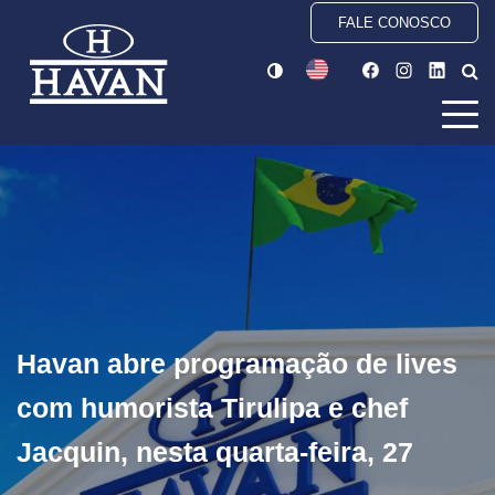
FALE CONOSCO
Havan abre programação de lives
com humorista Tirulipa e chef
Jacquin, nesta quarta-feira, 27