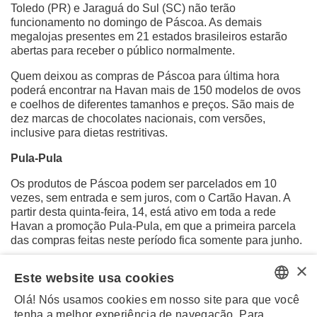
Toledo (PR) e Jaraguá do Sul (SC) não terão
funcionamento no domingo de Páscoa. As demais
megalojas presentes em 21 estados brasileiros estarão
abertas para receber o público normalmente.
Quem deixou as compras de Páscoa para última hora
poderá encontrar na Havan mais de 150 modelos de ovos
e coelhos de diferentes tamanhos e preços. São mais de
dez marcas de chocolates nacionais, com versões,
inclusive para dietas restritivas.
Pula-Pula
Os produtos de Páscoa podem ser parcelados em 10
vezes, sem entrada e sem juros, com o Cartão Havan. A
partir desta quinta-feira, 14, está ativo em toda a rede
Havan a promoção Pula-Pula, em que a primeira parcela
das compras feitas neste período fica somente para junho.
×
É importante ressaltar que algumas megalojas Havan têm
Este website usa cookies
ainda horários especiais, por isso, é importante conferir no
site:
havan.com
o funcionamento da filial mais próxima.
Olá! Nós usamos cookies em nosso site para que você
PORTUGUESE
tenha a melhor experiência de navegação. Para