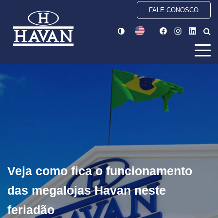
FALE CONOSCO
Veja como fica o funcionamento
das megalojas Havan neste
feriadão