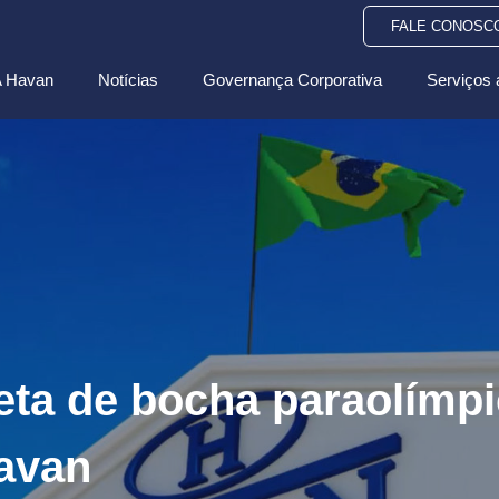
FALE CONOSC
 Havan
Notícias
Governança Corporativa
Serviços 
leta de bocha paraolímpi
avan