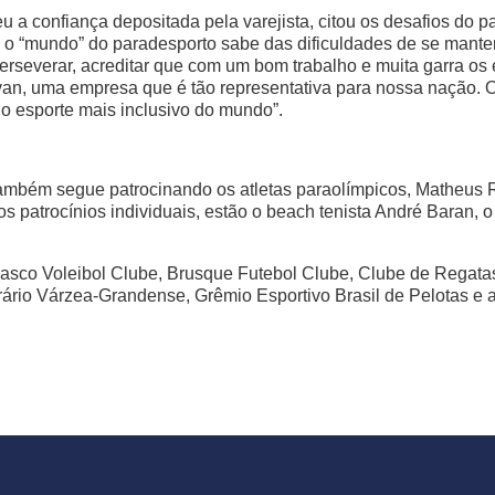
eu a confiança depositada pela varejista, citou os desafios do 
e o “mundo” do paradesporto sabe das dificuldades de se manter
erseverar, acreditar que com um bom trabalho e muita garra os
avan, uma empresa que é tão representativa para nossa nação. 
 o esporte mais inclusivo do mundo”.
também segue patrocinando os atletas paraolímpicos, Matheus 
os patrocínios individuais, estão o beach tenista André Baran,
 Osasco Voleibol Clube, Brusque Futebol Clube, Clube de Regat
ário Várzea-Grandense, Grêmio Esportivo Brasil de Pelotas e 