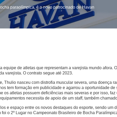
 bocha paraolímpica, é o novo patrocinado de Havan
equipe de atletas que representam a varejista mundo afora. O 
da varejista. O contrato segue até 2023.
, Thulio nasceu com distrofia muscular severa, uma doença ra
s tem formação em publicidade e agarrou a oportunidade de s
 os atletas possuem deficiências mais severas e por isso, faz
quipamentos necessita de apoio de um staff, também chamado 
ulos e espaço entre os novos destaques do esporte, sendo um do
em foi o 2º Lugar no Campeonato Brasileiro de Bocha Paralímpi