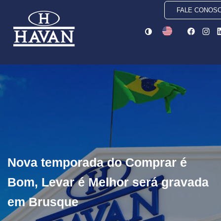
FALE CONOS
Nova temporada do Comprar é
Bom, Levar é Melhor será gravada
em Brusque