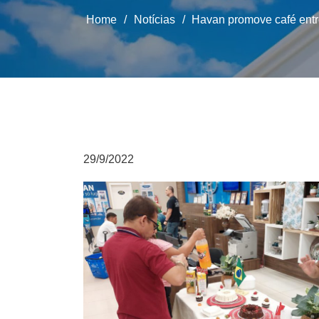
Home
/
Notícias
/
Havan promove café entre
29/9/2022