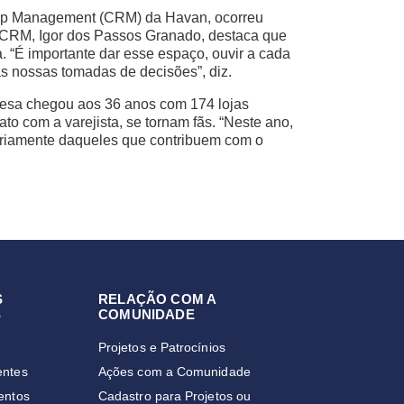
hip Management (CRM) da Havan, ocorreu
e CRM, Igor dos Passos Granado, destaca que
a. “É importante dar esse espaço, ouvir a cada
s nossas tomadas de decisões”, diz.
resa chegou aos 36 anos com 174 lojas
to com a varejista, se tornam fãs. “Neste ano,
ariamente daqueles que contribuem com o
S
RELAÇÃO COM A
S
COMUNIDADE
Projetos e Patrocínios
entes
Ações com a Comunidade
entos
Cadastro para Projetos ou