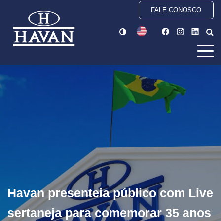
FALE CONOSCO
Havan presenteia público com Live
sertaneja para comemorar 35 anos