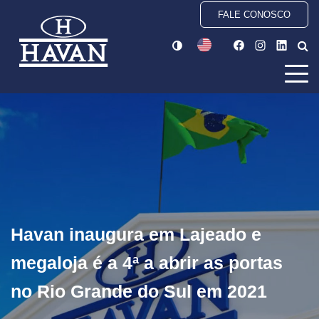
FALE CONOSCO
Havan inaugura em Lajeado e
megaloja é a 4ª a abrir as portas
no Rio Grande do Sul em 2021