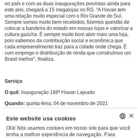
no país e com as duas inaugurações previstas ainda para
este ano, chegará a 15 megalojas no RS. “A Havan tem
uma relação muito especial com o Rio Grande do Sul.
Sempre somos muito bem recebidos, fizemos questão de
colocar a bandeira do estado em nossas lojas e valorizar a
cultura gaúcha. É sempre muito bom abrir mais uma loja,
pois sabemos da contribuição social e econômica que
cada empreendimento traz para a cidade onde chega. É
com emprego e distribuição de renda que construímos um
Brasil melhor”, finaliza.
Serviço
O quê:
Inauguração 166ª Havan Lajeado
Quando:
quinta-feira, 04 de novembro de 2021
×
Onde:
rua Bento Rosa, nº 569 – Hidráulica
Este website usa cookies
Que horas:
das 9 às 22 horas
Olá! Nós usamos cookies em nosso site para que você
PORTUGUESE
tenha a melhor experiência de navegação. Para