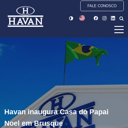
FALE CONOSCO
Havan inaugura Casa do Papai
Noel em Brusque