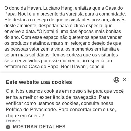
O dono da Havan, Luciano Hang, enfatiza que a Casa do
Papai Noel é um presente da varejista para a comunidade.
Ele destaca o desejo de que os visitantes possam, através
deste ambiente, despertar para o clima especial que
envolve a data. “O Natal é uma das épocas mais bonitas
do ano. Com esse espaço não queremos apenas vender
os produtos natalinos, mas sim, reforçar o desejo de que
as pessoas valorizem a vida, os momentos em família e
sejam mais solidárias. Temos certeza que os visitantes
serão envolvidos por esse momento tão especial ao
estarem na Casa do Papai Noel Havan”, conclui.
×
Além da Havan, a idealização da Casa do Papai Noel tem
Este website usa cookies
como parceiros: Casa Atlântica, GC móveis, Venzon
Variedades e Materiais de Construção.
Olá! Nós usamos cookies em nosso site para que você
PORTUGUESE
tenha a melhor experiência de navegação. Para
verificar como usamos os cookies, consulte nossa
ENGLISH
Política de Privacidade. Para concordar com o uso,
clique em Aceitar!
Ler mais
MZ
POWERED BY
MOSTRAR DETALHES