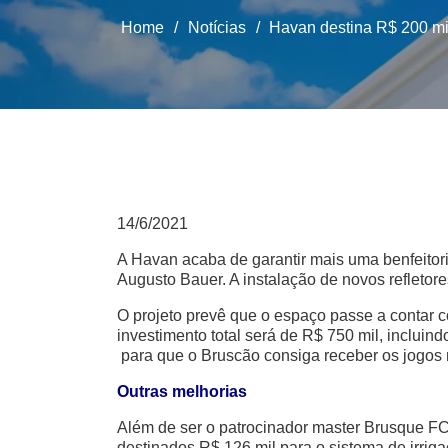
Home
/
Notícias
/
Havan destina R$ 200 mi
14/6/2021
A Havan acaba de garantir mais uma benfeitori
Augusto Bauer. A instalação de novos refletor
O projeto prevê que o espaço passe a contar c
investimento total será de R$ 750 mil, incluin
para que o Bruscão consiga receber os jogos 
Outras melhorias
Além de ser o patrocinador master Brusque FC
destinados R$ 126 mil para o sistema de irri