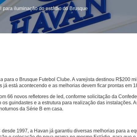
l para iluminação do estádio do Brusque
a para o Brusque Futebol Clube. A varejista destinou R$200 mil
es já está acontecendo e as melhorias devem ficar prontas em 1
om 66 novos refletores de led, conforme solicitação da Confede
do os guindastes e a estrutura para realização das instalações
noturnos da Série B em casa.
 desde 1997, a Havan já garantiu diversas melhorias para a eq
gação e colocação de nova grama no mesmo Estádio, para que 