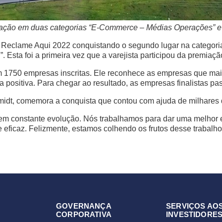
emiação em duas categorias “E-Commerce – Médias Operações” e
 Reclame Aqui 2022 conquistando o segundo lugar na categor
Esta foi a primeira vez que a varejista participou da premiaçã
 1750 empresas inscritas. Ele reconhece as empresas que mais
positiva. Para chegar ao resultado, as empresas finalistas pa
idt, comemora a conquista que contou com ajuda de milhares 
 em constante evolução. Nós trabalhamos para dar uma melhor 
e eficaz. Felizmente, estamos colhendo os frutos desse trabalho”
GOVERNANÇA
SERVIÇOS AO
CORPORATIVA
INVESTIDORE