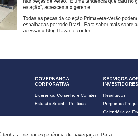
nas peças de verão. “É uma tendência que caiu no g
estação”, acrescenta o gerente.
Todas as peças da coleção Primavera-Verão podem
espalhadas por todo Brasil. Para saber mais sobre 
acessar o Blog Havan e conferir.
GOVERNANÇA
SERVIÇOS AO
CORPORATIVA
INVESTIDORE
Liderança, Conselho e Comitês
Resultados
Estatuto Social e Políticas
Perguntas Frequ
Calendário de Ev
Cadastre-se no M
ê tenha a melhor experiência de navegação. Para