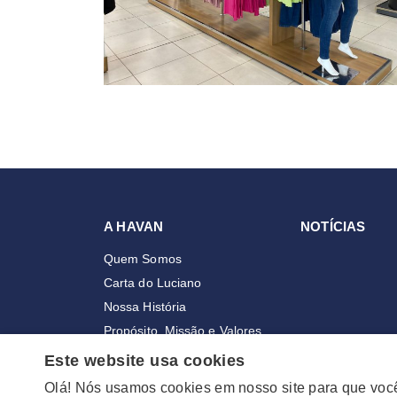
A HAVAN
NOTÍCIAS
Quem Somos
Carta do Luciano
Nossa História
Propósito, Missão e Valores
Nossa Cultura
Este website usa cookies
Premiações
Olá! Nós usamos cookies em nosso site para que voc