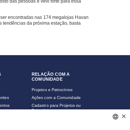
osto das pessoas e veio forte para essa
 ser encontradas nas 174 megalojas Havan
as tendências da próxima estação, basta
S
RELAÇÃO COM A
S
COMUNIDADE
Projetos e Patrocínios
entes
Ações com a Comunidade
entos
Cadastro para Projetos ou
Patrocínios
ailing
×