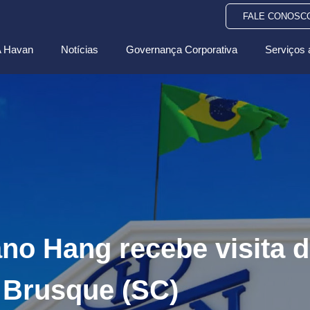
FALE CONOSC
 Havan
Notícias
Governança Corporativa
Serviços 
no Hang recebe visita d
m Brusque (SC)