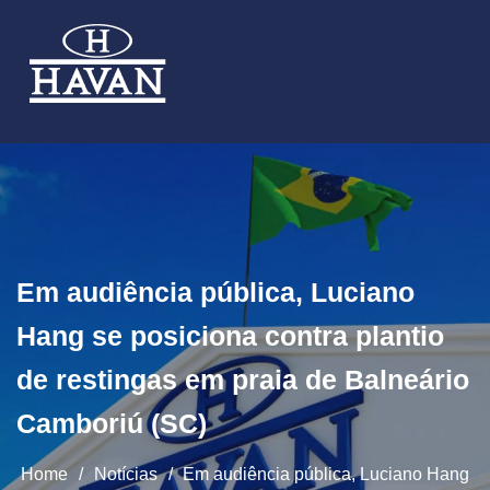
Em audiência pública, Luciano
Hang se posiciona contra plantio
de restingas em praia de Balneário
Camboriú (SC)
Home
/
Notícias
/
Em audiência pública, Luciano Hang