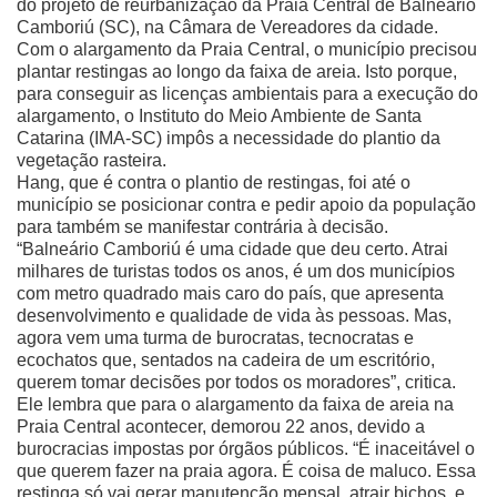
do projeto de reurbanização da Praia Central de Balneário
Camboriú (SC), na Câmara de Vereadores da cidade.
Com o alargamento da Praia Central, o município precisou
plantar restingas ao longo da faixa de areia. Isto porque,
para conseguir as licenças ambientais para a execução do
alargamento, o Instituto do Meio Ambiente de Santa
Catarina (IMA-SC) impôs a necessidade do plantio da
vegetação rasteira.
Hang, que é contra o plantio de restingas, foi até o
município se posicionar contra e pedir apoio da população
para também se manifestar contrária à decisão.
“Balneário Camboriú é uma cidade que deu certo. Atrai
milhares de turistas todos os anos, é um dos municípios
com metro quadrado mais caro do país, que apresenta
desenvolvimento e qualidade de vida às pessoas. Mas,
agora vem uma turma de burocratas, tecnocratas e
ecochatos que, sentados na cadeira de um escritório,
querem tomar decisões por todos os moradores”, critica.
Ele lembra que para o alargamento da faixa de areia na
Praia Central acontecer, demorou 22 anos, devido a
burocracias impostas por órgãos públicos. “É inaceitável o
que querem fazer na praia agora. É coisa de maluco. Essa
restinga só vai gerar manutenção mensal, atrair bichos, e