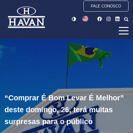
FALE CONOSCO
“Comprar É Bom Levar É Melhor”
deste domingo, 26, terá muitas
surpresas para o público