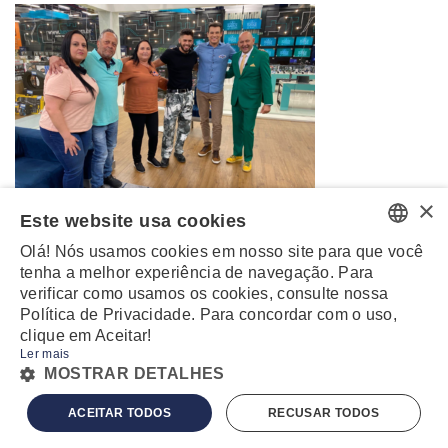
×
Este website usa cookies
Olá! Nós usamos cookies em nosso site para que você
PORTUGUESE
tenha a melhor experiência de navegação. Para
verificar como usamos os cookies, consulte nossa
ENGLISH
Política de Privacidade. Para concordar com o uso,
clique em Aceitar!
Ler mais
MZ
POWERED BY
MOSTRAR DETALHES
© 2020 - TODOS DIREITOS RESERVADOS -
TERMOS E CONDIÇÕES
-
POLÍTICA
ACEITAR TODOS
RECUSAR TODOS
DE PRIVACIDADE