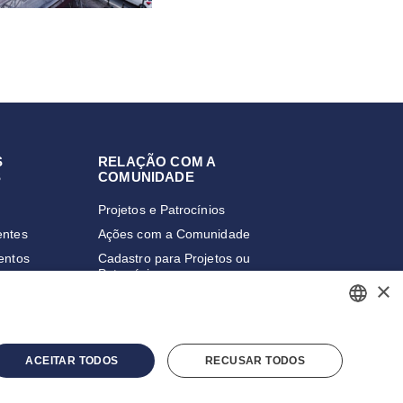
S
RELAÇÃO COM A
S
COMUNIDADE
Projetos e Patrocínios
entes
Ações com a Comunidade
entos
Cadastro para Projetos ou
Patrocínios
ailing
×
PORTUGUESE
ACEITAR TODOS
RECUSAR TODOS
ENGLISH