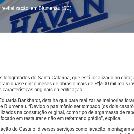
 revitalização, em Blumenau (SC)
is fotografados de Santa Catarina, que está localizado no cor
ram quase cinco meses de obras e mais de R$500 mil reais inve
aracterísticas originais da edificação.
 Eduarda Bankhardt, detalha que para realizar as melhorias fo
 de Blumenau. “Devido o patrimônio ser tombado (os dois casar
tilizados na construção original, como tipo de argamassa de reb
i focado em restaurar e não em reformar o prédio”, explica.
ização do Castelo, diversos serviços como lavação, montagem