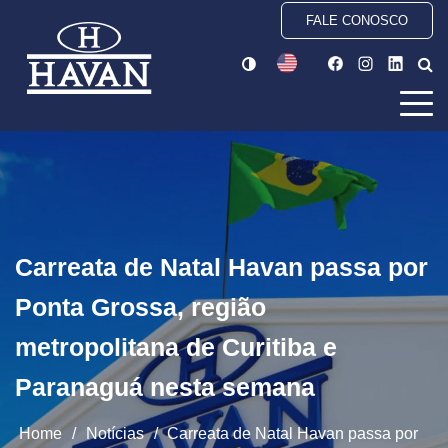
FALE CONOSCO
Carreata de Natal Havan passa por
Ponta Grossa, região
metropolitana de Curitiba e
Paranaguá nesta semana
Home
/
Notícias
/
Carreata de Natal Havan passa por