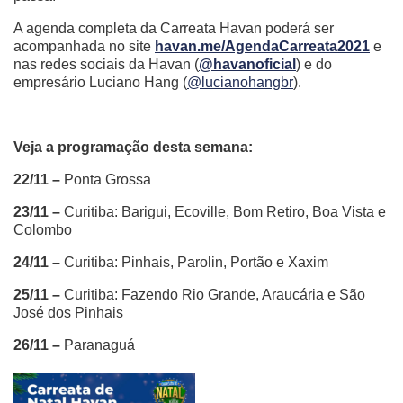
A agenda completa da Carreata Havan poderá ser
acompanhada no site
havan.me/AgendaCarreata2021
e
nas redes sociais da Havan (
@havanoficial
) e do
empresário Luciano Hang (
@lucianohangbr
).
Veja a programação desta semana:
22/11 –
Ponta Grossa
23/11 –
Curitiba: Barigui, Ecoville, Bom Retiro, Boa Vista e
Colombo
24/11 –
Curitiba: Pinhais, Parolin, Portão e Xaxim
25/11 –
Curitiba: Fazendo Rio Grande, Araucária e São
José dos Pinhais
26/11 –
Paranaguá