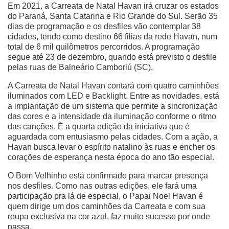
Em 2021, a Carreata de Natal Havan irá cruzar os estados
do Paraná, Santa Catarina e Rio Grande do Sul. Serão 35
dias de programação e os desfiles vão contemplar 38
cidades, tendo como destino 66 filias da rede Havan, num
total de 6 mil quilômetros percorridos. A programação
segue até 23 de dezembro, quando está previsto o desfile
pelas ruas de Balneário Camboriú (SC).
A Carreata de Natal Havan contará com quatro caminhões
iluminados com LED e Backlight. Entre as novidades, está
a implantação de um sistema que permite a sincronização
das cores e a intensidade da iluminação conforme o ritmo
das canções. É a quarta edição da iniciativa que é
aguardada com entusiasmo pelas cidades. Com a ação, a
Havan busca levar o espírito natalino às ruas e encher os
corações de esperança nesta época do ano tão especial.
O Bom Velhinho está confirmado para marcar presença
nos desfiles. Como nas outras edições, ele fará uma
participação pra lá de especial, o Papai Noel Havan é
quem dirige um dos caminhões da Carreata e com sua
roupa exclusiva na cor azul, faz muito sucesso por onde
passa.